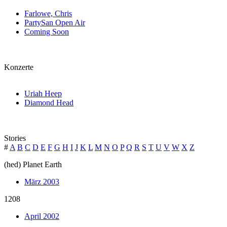
Farlowe, Chris
PartySan Open Air
Coming Soon
Konzerte
Uriah Heep
Diamond Head
Stories
#
A
B
C
D
E
F
G
H
I
J
K
L
M
N
O
P
Q
R
S
T
U
V
W
X
Z
(hed) Planet Earth
März 2003
1208
April 2002