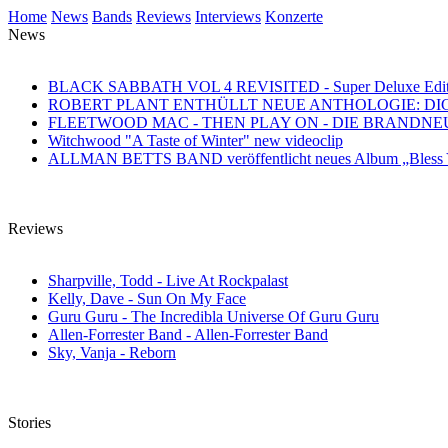
Home
News
Bands
Reviews
Interviews
Konzerte
News
BLACK SABBATH VOL 4 REVISITED - Super Deluxe Edition des
ROBERT PLANT ENTHÜLLT NEUE ANTHOLOGIE: DI
FLEETWOOD MAC - THEN PLAY ON - DIE BRANDN
Witchwood "A Taste of Winter" new videoclip
ALLMAN BETTS BAND veröffentlicht neues Album „Bless Yo
Reviews
Sharpville, Todd - Live At Rockpalast
Kelly, Dave - Sun On My Face
Guru Guru - The Incredibla Universe Of Guru Guru
Allen-Forrester Band - Allen-Forrester Band
Sky, Vanja - Reborn
Stories