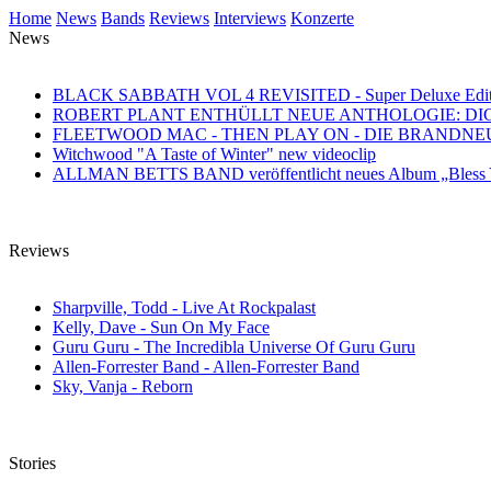
Home
News
Bands
Reviews
Interviews
Konzerte
News
BLACK SABBATH VOL 4 REVISITED - Super Deluxe Edition des
ROBERT PLANT ENTHÜLLT NEUE ANTHOLOGIE: DI
FLEETWOOD MAC - THEN PLAY ON - DIE BRANDN
Witchwood "A Taste of Winter" new videoclip
ALLMAN BETTS BAND veröffentlicht neues Album „Bless Yo
Reviews
Sharpville, Todd - Live At Rockpalast
Kelly, Dave - Sun On My Face
Guru Guru - The Incredibla Universe Of Guru Guru
Allen-Forrester Band - Allen-Forrester Band
Sky, Vanja - Reborn
Stories