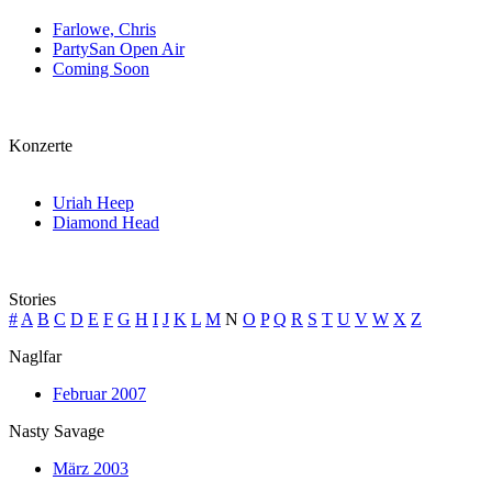
Farlowe, Chris
PartySan Open Air
Coming Soon
Konzerte
Uriah Heep
Diamond Head
Stories
#
A
B
C
D
E
F
G
H
I
J
K
L
M
N
O
P
Q
R
S
T
U
V
W
X
Z
Naglfar
Februar 2007
Nasty Savage
März 2003