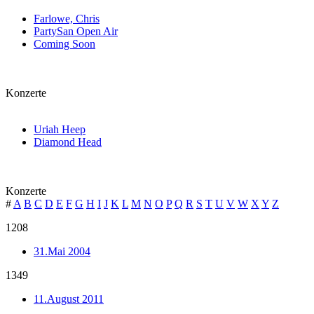
Farlowe, Chris
PartySan Open Air
Coming Soon
Konzerte
Uriah Heep
Diamond Head
Konzerte
#
A
B
C
D
E
F
G
H
I
J
K
L
M
N
O
P
Q
R
S
T
U
V
W
X
Y
Z
1208
31.Mai 2004
1349
11.August 2011