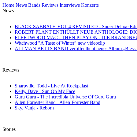
Home
News
Bands
Reviews
Interviews
Konzerte
News
BLACK SABBATH VOL 4 REVISITED - Super Deluxe Edition des
ROBERT PLANT ENTHÜLLT NEUE ANTHOLOGIE: DI
FLEETWOOD MAC - THEN PLAY ON - DIE BRANDN
Witchwood "A Taste of Winter" new videoclip
ALLMAN BETTS BAND veröffentlicht neues Album „Bless Yo
Reviews
Sharpville, Todd - Live At Rockpalast
Kelly, Dave - Sun On My Face
Guru Guru - The Incredibla Universe Of Guru Guru
Allen-Forrester Band - Allen-Forrester Band
Sky, Vanja - Reborn
Stories