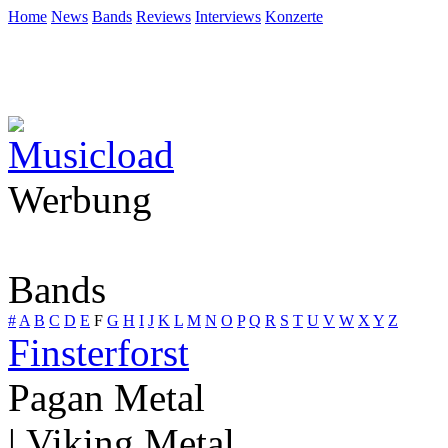
Home
News
Bands
Reviews
Interviews
Konzerte
Werbung
Bands
#
A
B
C
D
E
F
G
H
I
J
K
L
M
N
O
P
Q
R
S
T
U
V
W
X
Y
Z
Finsterforst
Pagan Metal
| Viking Metal