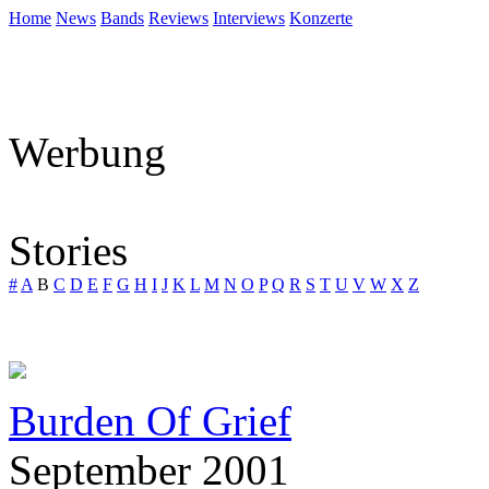
Home
News
Bands
Reviews
Interviews
Konzerte
Werbung
Stories
#
A
B
C
D
E
F
G
H
I
J
K
L
M
N
O
P
Q
R
S
T
U
V
W
X
Z
Burden Of Grief
September 2001