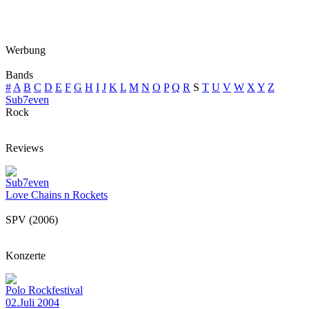
Werbung
Bands
#
A
B
C
D
E
F
G
H
I
J
K
L
M
N
O
P
Q
R
S
T
U
V
W
X
Y
Z
Sub7even
Rock
Reviews
Sub7even
Love Chains n Rockets
SPV (2006)
Konzerte
Polo Rockfestival
02.Juli 2004