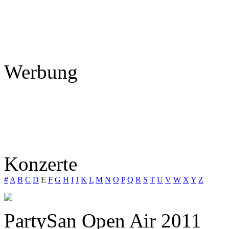
Werbung
Konzerte
#
A
B
C
D
E
F
G
H
I
J
K
L
M
N
O
P
Q
R
S
T
U
V
W
X
Y
Z
PartySan Open Air 2011