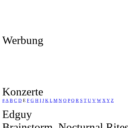
Werbung
Konzerte
#
A
B
C
D
E
F
G
H
I
J
K
L
M
N
O
P
Q
R
S
T
U
V
W
X
Y
Z
Edguy
Brainstorm, Nocturnal Rite