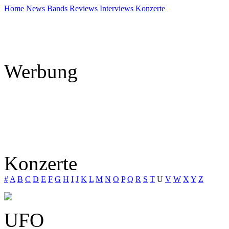
Home
News
Bands
Reviews
Interviews
Konzerte
Werbung
Konzerte
#
A
B
C
D
E
F
G
H
I
J
K
L
M
N
O
P
Q
R
S
T
U
V
W
X
Y
Z
UFO