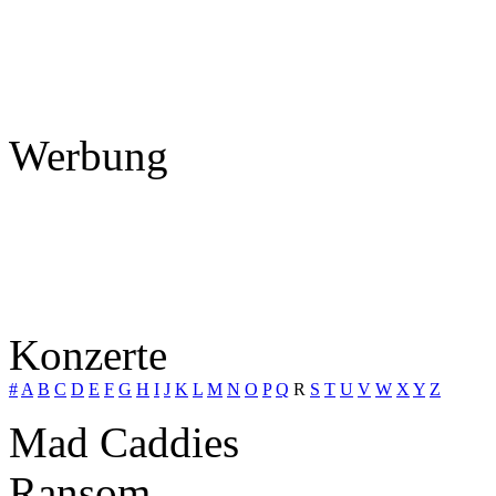
Werbung
Konzerte
#
A
B
C
D
E
F
G
H
I
J
K
L
M
N
O
P
Q
R
S
T
U
V
W
X
Y
Z
Mad Caddies
Ransom