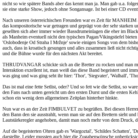
nicht so wie spätere Bands aber das kennt man ja. Man gab u.a. folgen
sie eine starke Show, jedoch ohne Songansage. Ist bei einer CD event
Nach unseren österreichischen Freunden war es Zeit für MANHEIM a
das kompositorische war getragen und geprägt von der sehr starken u
gesellten sich aber immer wieder Bassdrumeinlagen die eher im Black-
als Manheim eventuell nicht den typischen Pagan/Vikingstiefel bieten 
'Oslobođenje Od Straha I Mržnje' sowie einigen Songs von dem bish
auch, dass in kroatisch gesungen und alles zusammen ließ nicht rich
und die Bühne wurde für den nächsten Akt bereitet.
THRUDVANGAR schickte sich an die Bretter zu rocken und man merk
Interaktion exzellent ist, man weiß das diese Band begeistert und i
was ging und was ging seht ihr hier: 'Thor', 'Siegvater', 'Walhall', 'T
Das ist mal eine fette Setlist, oder? Und so fett wie die Setlist, s
den Fans nach unten gereicht um den ersten Durst und die ersten Keh
schon ein wenig dem allgemeinen Zeitplan hinterher hinkte.
Nun war es an der Zeit FIMBULVET zu begrüßen. Bei diesen Herren i
den Bann den sie ausstrahlt, wenn man sie auf den Brettern sieht und
Lautstärkeregler angehoben, damit man noch mehr von dem Druck, den
Auf die begeisterten Ohren gab es 'Wargoztal', 'Schildes Schatten', '
darstellte. Leider mussten auch hier die Zugabenwünsche unberücksi