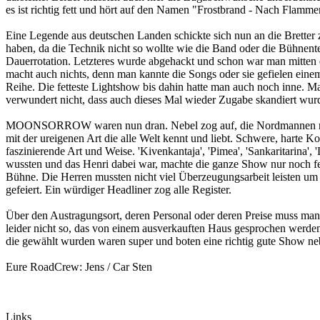
es ist richtig fett und hört auf den Namen "Frostbrand - Nach Flamme
Eine Legende aus deutschen Landen schickte sich nun an die Bretter
haben, da die Technik nicht so wollte wie die Band oder die Bühnent
Dauerrotation. Letzteres wurde abgehackt und schon war man mitten d
macht auch nichts, denn man kannte die Songs oder sie gefielen einem
Reihe. Die fetteste Lightshow bis dahin hatte man auch noch inne. 
verwundert nicht, dass auch dieses Mal wieder Zugabe skandiert wur
MOONSORROW waren nun dran. Nebel zog auf, die Nordmannen nähert
mit der ureigenen Art die alle Welt kennt und liebt. Schwere, harte
faszinierende Art und Weise. 'Kivenkantaja', 'Pimea', 'Sankaritarina',
wussten und das Henri dabei war, machte die ganze Show nur noch fette
Bühne. Die Herren mussten nicht viel Überzeugungsarbeit leisten um 
gefeiert. Ein würdiger Headliner zog alle Register.
Über den Austragungsort, deren Personal oder deren Preise muss man 
leider nicht so, das von einem ausverkauften Haus gesprochen werden 
die gewählt wurden waren super und boten eine richtig gute Show ne
Eure RoadCrew: Jens / Car Sten
Links