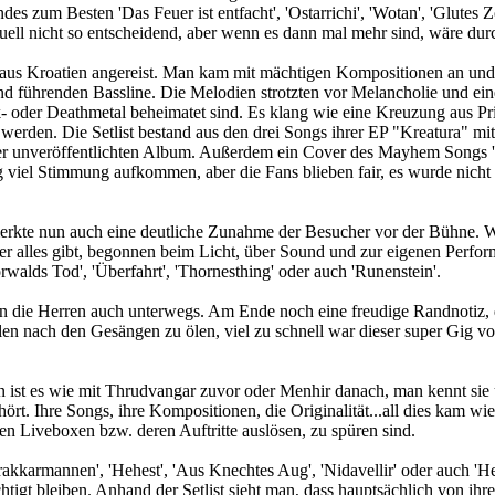
des zum Besten 'Das Feuer ist entfacht', 'Ostarrichi', 'Wotan', 'Glute
uell nicht so entscheidend, aber wenn es dann mal mehr sind, wäre dur
us Kroatien angereist. Man kam mit mächtigen Kompositionen an und 
nd führenden Bassline. Die Melodien strotzten vor Melancholie und ei
 oder Deathmetal beheimatet sind. Es klang wie eine Kreuzung aus Primu
werden. Die Setlist bestand aus den drei Songs ihrer EP "Kreatura" mit
er unveröffentlichten Album. Außerdem ein Cover des Mayhem Songs 'D
tig viel Stimmung aufkommen, aber die Fans blieben fair, es wurde nic
te nun auch eine deutliche Zunahme der Besucher vor der Bühne. W
mmer alles gibt, begonnen beim Licht, über Sound und zur eigenen Perf
horwalds Tod', 'Überfahrt', 'Thornesthing' oder auch 'Runenstein'.
o waren die Herren auch unterwegs. Am Ende noch eine freudige Randnoti
len nach den Gesängen zu ölen, viel zu schnell war dieser super Gig v
st es wie mit Thrudvangar zuvor oder Menhir danach, man kennt sie u
 hört. Ihre Songs, ihre Kompositionen, die Originalität...all dies kam
 Liveboxen bzw. deren Auftritte auslösen, zu spüren sind.
Drakkarmannen', 'Hehest', 'Aus Knechtes Aug', 'Nidavellir' oder auch '
chtigt bleiben. Anhand der Setlist sieht man, dass hauptsächlich von 