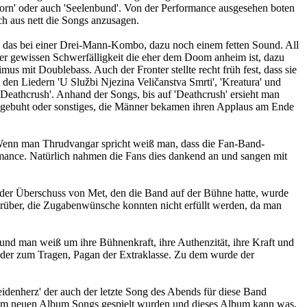
s Zorn' oder auch 'Seelenbund'. Von der Performance ausgesehen boten
ch aus nett die Songs anzusagen.
das bei einer Drei-Mann-Kombo, dazu noch einem fetten Sound. All
ner gewissen Schwerfälligkeit die eher dem Doom anheim ist, dazu
s mit Doublebass. Auch der Fronter stellte recht früh fest, dass sie
 den Liedern 'U Službi Njezina Veličanstva Smrti', 'Kreatura' und
eathcrush'. Anhand der Songs, bis auf 'Deathcrush' ersieht man
ht gebuht oder sonstiges, die Männer bekamen ihren Applaus am Ende
enn man Thrudvangar spricht weiß man, dass die Fan-Band-
ormance. Natürlich nahmen die Fans dies dankend an und sangen mit
z, der Überschuss von Met, den die Band auf der Bühne hatte, wurde
orüber, die Zugabenwünsche konnten nicht erfüllt werden, da man
nd man weiß um ihre Bühnenkraft, ihre Authenzität, ihre Kraft und
 wieder zum Tragen, Pagan der Extraklasse. Zu dem wurde der
Heidenherz' der auch der letzte Song des Abends für diese Band
ihrem neuen Album Songs gespielt wurden und dieses Album kann was,