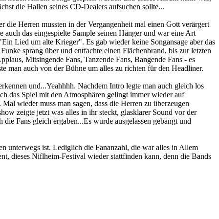
chst die Hallen seines CD-Dealers aufsuchen sollte...
r die Herren mussten in der Vergangenheit mal einen Gott verärgert
te auch das eingespielte Sample seinen Hänger und war eine Art
 "Ein Lied um alte Krieger". Es gab wieder keine Songansage aber das
Funke sprang über und entfachte einen Flächenbrand, bis zur letzten
 Applaus, Mitsingende Fans, Tanzende Fans, Bangende Fans - es
e man auch von der Bühne um alles zu richten für den Headliner.
kennen und...Yeahhhh. Nachdem Intro legte man auch gleich los
auch das Spiel mit den Atmosphären gelingt immer wieder auf
ivi'. Mal wieder muss man sagen, dass die Herren zu überzeugen
w zeigte jetzt was alles in ihr steckt, glasklarer Sound vor der
h die Fans gleich ergaben...Es wurde ausgelassen gebangt und
 unterwegs ist. Lediglich die Fananzahl, die war alles in Allem
nt, dieses Niflheim-Festival wieder stattfinden kann, denn die Bands