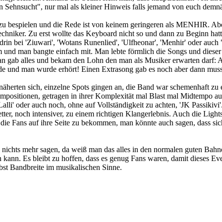
n Sehnsucht", nur mal als kleiner Hinweis falls jemand von euch demnä
 zu bespielen und die Rede ist von keinem geringeren als MENHIR. Abe
echniker. Zu erst wollte das Keyboard nicht so und dann zu Beginn hat
rin bei 'Ziuwari', 'Wotans Runenlied', 'Ulfheonar', 'Menhir' oder auch
 und man bangte einfach mit. Man lebte förmlich die Songs und dieser 
Man gab alles und bekam den Lohn den man als Musiker erwarten darf:
de und man wurde erhört! Einen Extrasong gab es noch aber dann musst
en sich, einzelne Spots gingen an, die Band war schemenhaft zu er
 Kompositionen, getragen in ihrer Komplexität mal Blast mal Midtempo 
 'Lalli' oder auch noch, ohne auf Vollständigkeit zu achten, 'JK Passik
r, noch intensiver, zu einem richtigen Klangerlebnis. Auch die Lightsho
die Fans auf ihre Seite zu bekommen, man könnte auch sagen, dass sic
nichts mehr sagen, da weiß man das alles in den normalen guten Bahnen
kann. Es bleibt zu hoffen, dass es genug Fans waren, damit dieses Eve
bst Bandbreite im musikalischen Sinne.