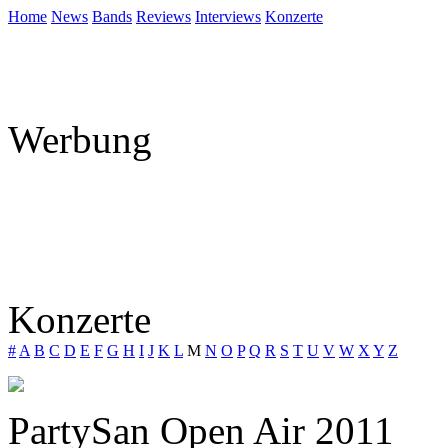
Home
News
Bands
Reviews
Interviews
Konzerte
Werbung
Konzerte
#
A
B
C
D
E
F
G
H
I
J
K
L
M
N
O
P
Q
R
S
T
U
V
W
X
Y
Z
PartySan Open Air 2011