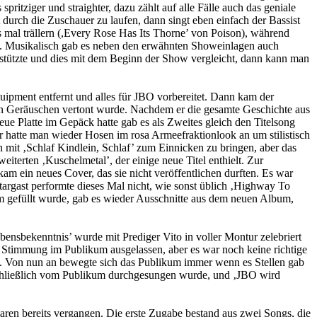
pritziger und straighter, dazu zählt auf alle Fälle auch das geniale
 durch die Zuschauer zu laufen, dann singt eben einfach der Bassist
 mal trällern (,Every Rose Has Its Thorne’ von Poison), während
h. Musikalisch gab es neben den erwähnten Showeinlagen auch
rstützte und dies mit dem Beginn der Show vergleicht, dann kann man
ipment entfernt und alles für JBO vorbereitet. Dann kam der
sen Geräuschen vertont wurde. Nachdem er die gesamte Geschichte aus
ue Platte im Gepäck hatte gab es als Zweites gleich den Titelsong
r hatte man wieder Hosen im rosa Armeefraktionlook an um stilistisch
 mit ‚Schlaf Kindlein, Schlaf’ zum Einnicken zu bringen, aber das
iterten ‚Kuschelmetal’, der einige neue Titel enthielt. Zur
m ein neues Cover, das sie nicht veröffentlichen durften. Es war
argast performte dieses Mal nicht, wie sonst üblich ‚Highway To
m gefüllt wurde, gab es wieder Ausschnitte aus dem neuen Album,
ensbekenntnis’ wurde mit Prediger Vito in voller Montur zelebriert
 Stimmung im Publikum ausgelassen, aber es war noch keine richtige
ng. Von nun an bewegte sich das Publikum immer wenn es Stellen gab
sschließlich vom Publikum durchgesungen wurde, und ‚JBO wird
aren bereits vergangen. Die erste Zugabe bestand aus zwei Songs, die