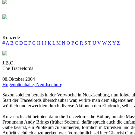
Konzerte
#
A
B
C
D
E
F
G
H
I
J
K
L
M
N
O
P
Q
R
S
T
U
V
W
X
Y
Z
J.B.O.
The Traceelords
08.Oktober 2004
Hugenottenhalle, Neu-Isenburg
Saxon spielten bereits in der Vorwoche in Neu-Isenburg, nun folgte a
Start der Traceelords überschaubar war, wirkte man dem allgemeinen 
wörtlich und erweckten durch diverse Aktionen den Eindruck, selbst z
Kurz nach acht betraten dann die Traceelords die Bühne, um die Mas
Frontmann Andy Brings (früher Sodom), dafür sprach auch die anfangs 
Gabe besitzt, ein Publikum zu animieren, förmlich mitzureißen und d
Auftritt sichtlich anzumerken war. Vornehmlich sei hier Gitarrist Chr