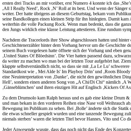
ersten drei Tracks an mir vorüber, erst Numero 4 konnte ich das ,She’s
,All I Really Need’, Rock ‚N’ Roll at its best. Und wenn der Sänger s
weiter. Der hatte übrigens an diesem Geburtstag, bekam vom Publikum
seine Bandkollegen einen kleinen Strip für ihn hinlegten. Damit k
weiterhin die volle Packung Rock. Wenn man bedenkt, dass die ganze
den Jungs wirklich eine klasse Leistung attestieren. Eine rundum symp
Nachdem die Traceelords ihre Show abgeschlossen hatten und hinter 
Geschichtenerzähler hinter dem Vorhang hervor um die Geschichte de
seinem Buch vorgelesen hatte öffnete sich der Vorhang und eben gena
‚United States Of Blöedsinn’. Die Vier hatten passend dazu, schwarze
da weiter zu machen wo man bei der letzten Tour aufgehört hat. Zieml
klappte selbstverständlich nicht, so dass sie mit ‚La Le Lu’ schwerer
Standardkost wie ‚ Mei Alde Is' Im Playboy Drin’ und ‚Roots Bloody 
eine Neuinterpretation von ‚Danke’, die nicht den gewöhnlichen Ding
Hell’, sondern einen anderen Song von „A Chi/Di Chi“ nämlich ‚A W
‚Gänseblümchen’ und ihren einzigen Hit auf Englisch ‚Kickers Of As
Zu dem Drumsolo kam Ralph heraus und es gab eine kleine Drum & Bass
und man bekam in den vorderen Reihen eine Nase voll Weihrauch ab, 
Bewegung im Publikum zu sehen. Bei ‚Bolle’ änderte sich die Statik
die etwas schneller gespielt wurden und eine tanzende Bewegung zul
niemals sterben’ waren die letzten Titel bevor Hannes, Vito und Co d
Jeder Anwesende wusste, dass das noch nicht das Ende des Konzertes 