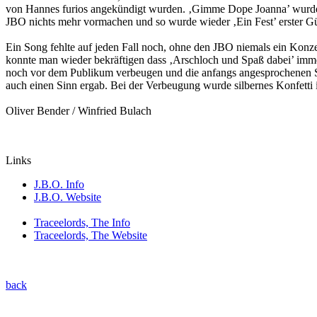
von Hannes furios angekündigt wurden. ‚Gimme Dope Joanna’ wurde k
JBO nichts mehr vormachen und so wurde wieder ‚Ein Fest’ erster Gü
Ein Song fehlte auf jeden Fall noch, ohne den JBO niemals ein Konz
konnte man wieder bekräftigen dass ‚Arschloch und Spaß dabei’ imm
noch vor dem Publikum verbeugen und die anfangs angesprochenen Shir
auch einen Sinn ergab. Bei der Verbeugung wurde silbernes Konfetti 
Oliver Bender / Winfried Bulach
Links
J.B.O. Info
J.B.O. Website
Traceelords, The Info
Traceelords, The Website
back