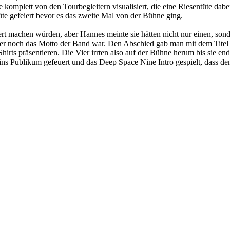
omplett von den Tourbegleitern visualisiert, die eine Riesentüte da
te gefeiert bevor es das zweite Mal von der Bühne ging.
ert machen würden, aber Hannes meinte sie hätten nicht nur einen, so
er noch das Motto der Band war. Den Abschied gab man mit dem Titel ‚
ts präsentieren. Die Vier irrten also auf der Bühne herum bis sie end
ins Publikum gefeuert und das Deep Space Nine Intro gespielt, dass d