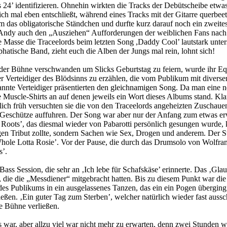
 24’ identifizieren. Ohnehin wirkten die Tracks der Debütscheibe etwas s
ich mal eben entschließt, während eines Tracks mit der Gitarre querbeet
 das obligatorische Ständchen und durfte kurz darauf noch ein zweites
am Andy auch den „Ausziehen“ Aufforderungen der weiblichen Fans nac
 Masse die Traceelords beim letzten Song ,Daddy Cool’ lautstark unte
hatische Band, zieht euch die Alben der Jungs mal rein, lohnt sich!
der Bühne verschwanden um Slicks Geburtstag zu feiern, wurde ihr Equ
r Verteidiger des Blödsinns zu erzählen, die vom Publikum mit diver
nnte Verteidiger präsentierten den gleichnamigen Song. Da man eine ne
 Muscle-Shirts an auf denen jeweils ein Wort dieses Albums stand. Kla
ich früh versuchten sie die von den Traceelords angeheizten Zuschauen
e Geschütze auffuhren. Der Song war aber nur der Anfang zum etwas erwe
Roots’, das diesmal wieder von Pabarotti persönlich gesungen wurde, ka
en Tribut zollte, sondern Sachen wie Sex, Drogen und anderem. Der St
hole Lotta Rosie’. Vor der Pause, die durch das Drumsolo von Wolfra
s’.
 Session, die sehr an ‚Ich lebe für Schafskäse’ erinnerte. Das ‚Glaub
die die „Messdiener“ mitgebracht hatten. Bis zu diesem Punkt war die
 des Publikums in ein ausgelassenes Tanzen, das ein ein Pogen übergi
ießen. ‚Ein guter Tag zum Sterben’, welcher natürlich wieder fast au
ie Bühne verließen.
war, aber allzu viel war nicht mehr zu erwarten, denn zwei Stunden w