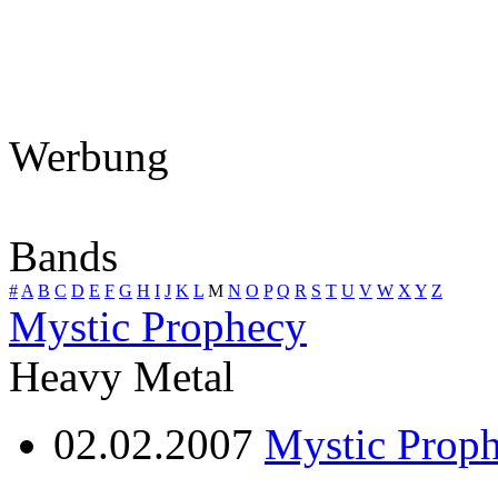
Werbung
Bands
#
A
B
C
D
E
F
G
H
I
J
K
L
M
N
O
P
Q
R
S
T
U
V
W
X
Y
Z
Mystic Prophecy
Heavy Metal
02.02.2007
Mystic Proph