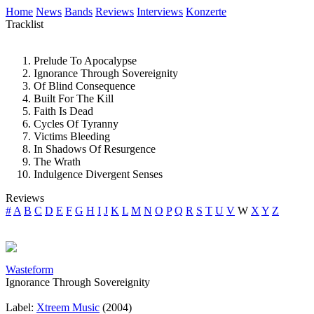
Home
News
Bands
Reviews
Interviews
Konzerte
Tracklist
Prelude To Apocalypse
Ignorance Through Sovereignity
Of Blind Consequence
Built For The Kill
Faith Is Dead
Cycles Of Tyranny
Victims Bleeding
In Shadows Of Resurgence
The Wrath
Indulgence Divergent Senses
Reviews
#
A
B
C
D
E
F
G
H
I
J
K
L
M
N
O
P
Q
R
S
T
U
V
W
X
Y
Z
Wasteform
Ignorance Through Sovereignity
Label:
Xtreem Music
(2004)