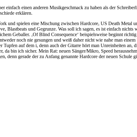
iber einfach einen anderen Musikgeschmack zu haben als der Schreiber
chiede erklären.
k und spielen eine Mischung zwischen Hardcore, US Death Metal und
e, Blastbeats und Gegrunze. Was soll ich sagen, es ist einfach nichts
lichem Geballer. ‚Of Blind Consequence‘ beispielsweise beginnt richt
 entweder noch nie gesungen und weiß daher nicht wie nahe man einem 
er Tupfen auf dem i, denn auch der Gitarre hört man Unreinheiten an, 
r, da bin ich sicher. Mein Rat: neuen Sänger/Mikro, Speed herausneh
gen, denn gerade der zu Anfang genannte Hardcore der neuen Schule gi