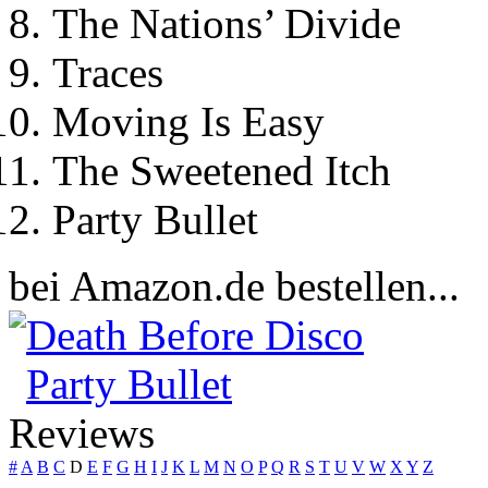
The Nations’ Divide
Traces
Moving Is Easy
The Sweetened Itch
Party Bullet
bei Amazon.de bestellen...
Death Before Disco
Party Bullet
Reviews
#
A
B
C
D
E
F
G
H
I
J
K
L
M
N
O
P
Q
R
S
T
U
V
W
X
Y
Z