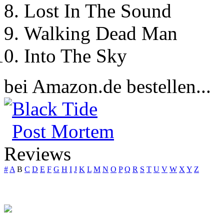
Lost In The Sound
Walking Dead Man
Into The Sky
bei Amazon.de bestellen...
Black Tide
Post Mortem
Reviews
#
A
B
C
D
E
F
G
H
I
J
K
L
M
N
O
P
Q
R
S
T
U
V
W
X
Y
Z