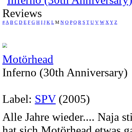
Reviews
#
A
B
C
D
E
F
G
H
I
J
K
L
M
N
O
P
Q
R
S
T
U
V
W
X
Y
Z
Motörhead
Inferno (30th Anniversary)
Label:
SPV
(2005)
Alle Jahre wieder.... Naja s
hat sich Motörhead etwas g